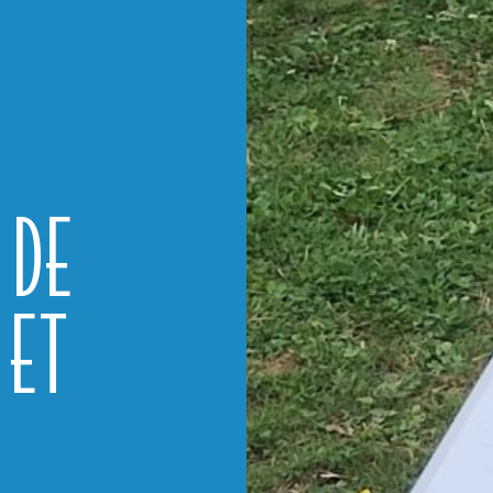
 DE
 ET