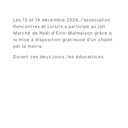
Les 13 et 14 décembre 2024, l’association
Rencontres et Loisirs a participé au joli
Marché de Noël d’Évin-Malmaison grâce à
la mise à disposition gracieuse d’un chalet
par la mairie.
Durant ces deux jours, les éducatrices
spécialisées avec l’aide de jeunes évinois
et rouvroysiens ont vendu des gâteaux de
Noël dans le cadre d’un autofinancement.