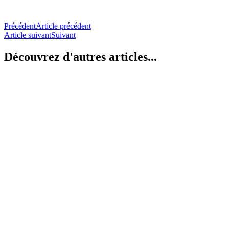
SORTIE LOUVRE LENS – TREMPLINS DUO MAJEURS
sortie au Louvre Lens ce jeudi 30 juillet 2026 pour les jeunes de
Tremplins, accompagnés des travailleurs sociaux du dispositif
Tremplins Duo Majeurs pour voir
Lire la suite